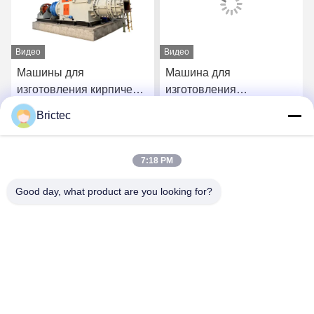
Видео
Видео
Машины для
Машина для
изготовления кирпичей
изготовления
из глины большой
полутвердого глиняного
Brictec
мощности Строительное
кирпича 40 / 40-S
Получите самую
Получите самую
оборудование для
Вакуумный экструдер
кирпичей Вакуумный
кирпича
7:18 PM
экструдер
лучшую цену
лучшую цену
Good day, what product are you looking for?
Xi'an Brictec Engineering Co., Ltd.
info@brictec.com
86--18182622677