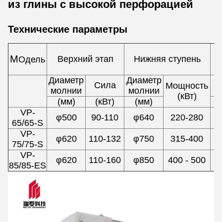
из глины с высокой перфорацией
Технические параметры
М
М
Верхний этап
Нижняя ступень
Одель
Диаметр
Диаметр
Сила
Мощность
молнии
молнии
(кВт)
(мм)
(кВт)
(мм)
VP-
φ500
90-110
φ640
220-280
65/65-S
VP-
φ620
110-132
φ750
315-400
75/75-S
VP-
φ620
110-160
φ850
400 - 500
85/85-ES