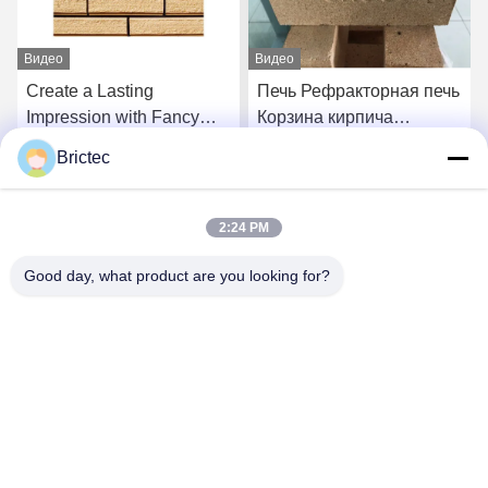
Видео
Видео
Create a Lasting
Печь Рефракторная печь
Impression with Fancy
Корзина кирпича
Brick Ceramics Server
Декоративная кирпичная
Brictec
Openresty
плитка Sk32 Sk34 Sk36
Получите самую
Получите самую
Высокая алюминиевая
кирпича
2:24 PM
лучшую цену
лучшую цену
Good day, what product are you looking for?
Xi'an Brictec Engineering Co., Ltd.
info@brictec.com
86--18182622677
Китай