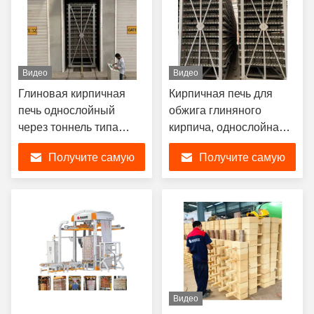
Видео
Видео
Глиновая кирпичная
Кирпичная печь для
печь однослойный
обжига глиняного
через тоннель типа
кирпича, однослойная
сушильщик Глиновая
рециркуляционная
Получите самую
Получите самую
кирпичная печь
туннельная сушилка,
Глиновая кирпичная
оборудование для
лучшую цену
лучшую цену
машина
производства кирпича
автоматическая
Видео