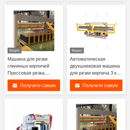
оптимальных
лучшую цену
лучшую цену
результатов
Видео
Видео
Машина для резки
Автоматическая
глиняных кирпичей
двухшнековая машина
Прессовая резка,
для резки кирпича 3 кВт
используемая для
1200 кг
Получите самую
Получите самую
различных типов
кирпичей на заводе
лучшую цену
лучшую цену