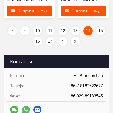
лабораторного
скоростью из кирпича
Получите самую
Получите самую
оборудования
Полуавтоматическая
кирпичного завода
корзина для
лучшую цену
лучшую цену
застегивания корзины
10
11
12
13
14
15
16
17
Контакты
Контакты:
Mr. Brandon Lan
Телефон:
86--18182622677
Факс:
86-029-89183545