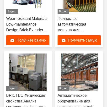
Видео
Видео
Wear-resistant Materials
Полностью
Low-maintenance
автоматическая
Design Brick Extruder
машина для
Machine with CE
производства блоков из
Получите самую
Получите самую
Certification and
глиняного кирпича
chromium Alloy Steel
лучшую цену
лучшую цену
Видео
Видео
BRICTEC Физические
Автоматическое
свойства Анализ
оборудование для
материалов Испытание
упаковки с высокой