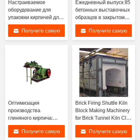
Настраиваемое
Ежедневный выпуск 85
оборудование для
бетонных выставочных
упаковки кирпичей для
образцов в закрытом
распространенных
помещении для
Получите самую
Получите самую
неисправностей и
выдержки с высокой
других
влажностью
лучшую цену
лучшую цену
распространенных
проблем, используемая
ПВХ-пленка
Оптимизация
Brick Firing Shuttle Kiln
производства
Block Making Machinery
глиняного кирпича:
for Brick Tunnel Kiln Clay
анализ и тестирование
Brick Making Machine
Получите самую
Получите самую
сырья для достижения
Fully Automatic